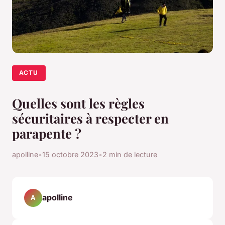
ACTU
Quelles sont les règles
sécuritaires à respecter en
parapente ?
apolline
•
15 octobre 2023
•
2 min de lecture
apolline
A